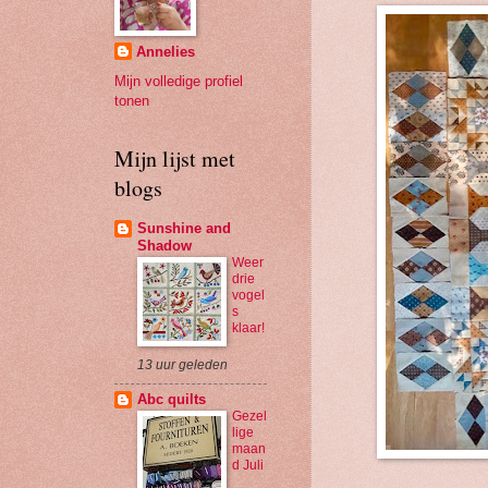
Annelies
Mijn volledige profiel
tonen
Mijn lijst met
blogs
Sunshine and
Shadow
Weer
drie
vogel
s
klaar!
13 uur geleden
Abc quilts
Gezel
lige
maan
d Juli