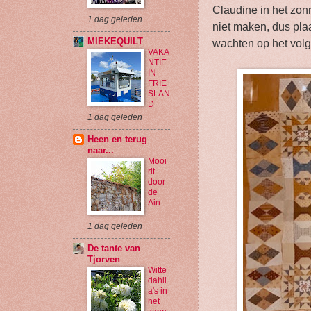
Claudine in het zonn
1 dag geleden
niet maken, dus plaa
MIEKEQUILT
wachten op het vol
VAKA
NTIE
IN
FRIE
SLAN
D
1 dag geleden
Heen en terug
naar...
Mooi
rit
door
de
Ain
1 dag geleden
De tante van
Tjorven
Witte
dahli
a's in
het