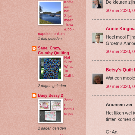
De kleuren zijn
Koffie
aan
30 mei 2020, 0
het
Siljan
meer
- leva
Annie Kingm
& bo -
napoleonbakelse
Heel mooi Fijn
1 dag geleden
Groetnis Anno
Sane, Crazy,
30 mei 2020, 0
Crumby Quilting
Not
Sure
What
Betsy's Quilt
To
Call It
Wat een mooie 
30 mei 2020, 0
2 dagen geleden
Busy Bessy 2
Zome
Anoniem zei
r
bordu
Het lijken wel 
urtjes
tinten komen di
2 dagen geleden
Gr An.