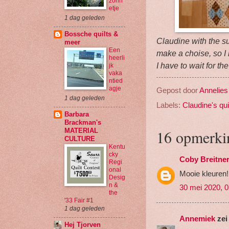
zonn
etje
1 dag geleden
Bossche quilts &
Claudine with the sun
meer
Een
make a choise, so I
heerli
I have to wait for the
jk
vaka
ntied
agje
Gepost door
Annelies
1 dag geleden
Labels:
Claudine's qui
Barbara
Brackman's
16 opmerki
MATERIAL
CULTURE
Kentu
cky
Coby Breitne
Regi
onal
Mooie kleuren!
Desig
n &
30 mei 2020, 0
the
'33 Fair #1
1 dag geleden
Annemiek
zei
Hej Tjorven