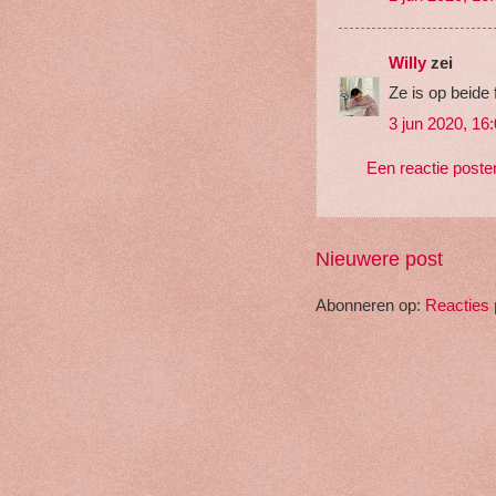
Willy
zei
Ze is op beide 
3 jun 2020, 16
Een reactie poste
Nieuwere post
Abonneren op:
Reacties 