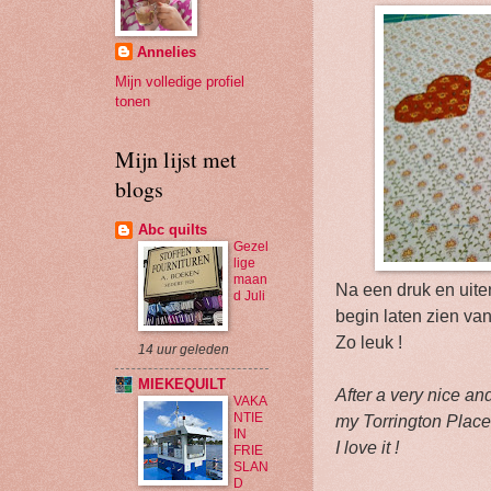
Annelies
Mijn volledige profiel
tonen
Mijn lijst met
blogs
Abc quilts
Gezel
lige
maan
Na een druk en uite
d Juli
begin laten zien van
Zo leuk !
14 uur geleden
MIEKEQUILT
After a very nice an
VAKA
NTIE
my Torrington Place
IN
I love it !
FRIE
SLAN
D