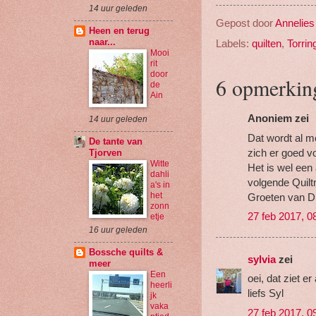
14 uur geleden
Gepost door
Annelies
Heen en terug
naar...
Labels:
quilten
,
Torrin
Mooi
rit
door
6 opmerkin
de
Ain
Anoniem zei
14 uur geleden
Dat wordt al m
De tante van
zich er goed vo
Tjorven
Witte
Het is wel een
dahli
volgende Quilt
a's in
het
Groeten van Di
zonn
27 feb 2017, 0
etje
16 uur geleden
Bossche quilts &
sylvia
zei
meer
Een
oei, dat ziet er 
heerli
liefs Syl
jk
vaka
27 feb 2017, 0