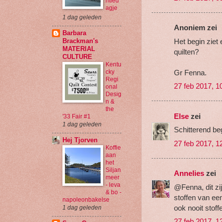
ntied
agje
1 dag geleden
Anoniem zei
Barbara
Het begin ziet 
Brackman's
MATERIAL
quilten?
CULTURE
Kentu
Gr Fenna.
cky
Regi
27 feb 2017, 1
onal
Desig
n &
the
Else
zei
'33 Fair #1
1 dag geleden
Schitterend beg
Hej Tjorven
27 feb 2017, 1
Koffie
aan
het
Siljan
Annelies
zei
meer
- leva
@Fenna, dit zij
& bo -
stoffen van ee
napoleonbakelse
ook nooit stoffe
1 dag geleden
27 feb 2017, 1