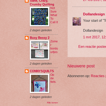
Sane, Crazy,
Crumby Quilting
Not
Sure
Dollandesign
What
To
Your start of "
Call It
Dollandesign
2 dagen geleden
1 mrt 2017, 12
Busy Bessy 2
Zome
r
Een reactie poste
bordu
urtjes
2 dagen geleden
Nieuwere post
CONNYSQUILTS
Op
Abonneren op:
Reacties 
de
fiets.
2 dagen geleden
Alle tonen