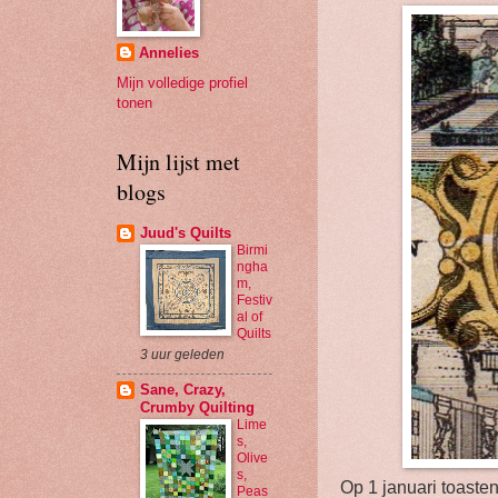
Annelies
Mijn volledige profiel
tonen
Mijn lijst met
blogs
Juud's Quilts
Birmi
ngha
m,
Festiv
al of
Quilts
3 uur geleden
Sane, Crazy,
Crumby Quilting
Lime
s,
Olive
s,
Op 1 januari toaste
Peas