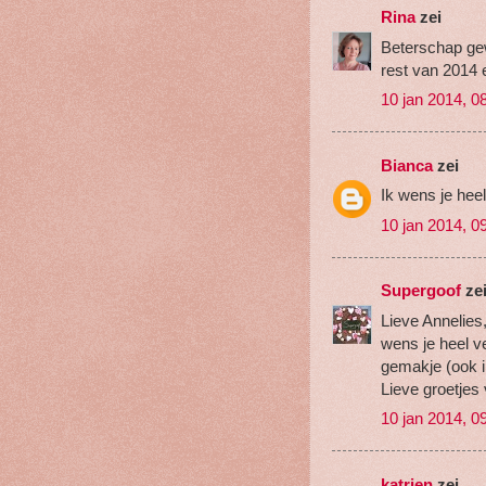
Rina
zei
Beterschap gew
rest van 2014 er
10 jan 2014, 0
Bianca
zei
Ik wens je heel
10 jan 2014, 0
Supergoof
ze
Lieve Annelies, 
wens je heel ve
gemakje (ook i
Lieve groetjes 
10 jan 2014, 0
katrien
zei