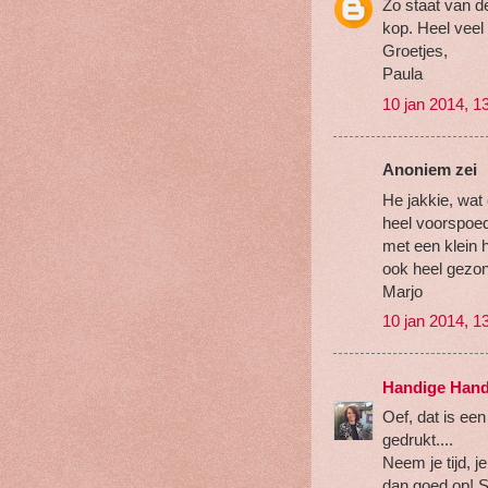
Zo staat van d
kop. Heel veel s
Groetjes,
Paula
10 jan 2014, 1
Anoniem zei
He jakkie, wat 
heel voorspoed
met een klein 
ook heel gezo
Marjo
10 jan 2014, 1
Handige Hand
Oef, dat is een
gedrukt....
Neem je tijd, j
dan goed op! St