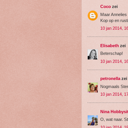
Coco
zei
Maar Annelies w
Kop op en rust
10 jan 2014, 1
Elisabeth
zei
Beterschap!
10 jan 2014, 1
petronella
zei
Nogmaals Ster
10 jan 2014, 1
Nina Hobbysi
O, wat naar. S
10 jan 2014, 1