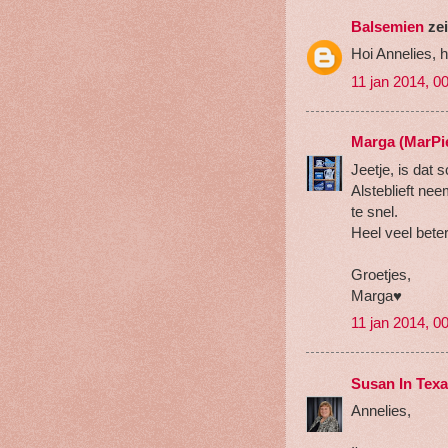
Balsemien
zei
Hoi Annelies, 
11 jan 2014, 0
Marga (MarPi
Jeetje, is dat 
Alsteblieft nee
te snel.
Heel veel bete
Groetjes,
Marga♥
11 jan 2014, 0
Susan In Tex
Annelies,