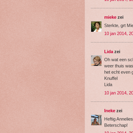
mieke
zei
Sterkte, grt Mi
10 jan 2014, 2
Lida
zei
Oh wat een sch
weer thuis was
het echt even g
Knuffel
Lida
10 jan 2014, 2
Ineke
zei
Heftig Annelies
Beterschap!