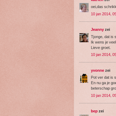
oei,das schrik
10 jan 2014, 0
Jeanny
zei
Tjonge, dat is 
Ik wens je vee
Lieve groet.
10 jan 2014, 0
yvonne
zei
Pot ver dat is 
En nu ga je goe
beterschap gr
10 jan 2014, 0
bep
zei