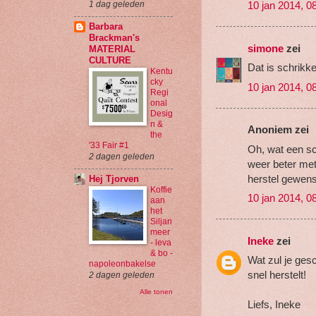
10 jan 2014, 0
1 dag geleden
Barbara
Brackman's
simone
zei
MATERIAL
CULTURE
Dat is schrikk
Kentu
cky
10 jan 2014, 0
Regi
onal
Desig
n &
Anoniem zei
the
'33 Fair #1
Oh, wat een sch
2 dagen geleden
weer beter met
herstel gewenst
Hej Tjorven
Koffie
10 jan 2014, 0
aan
het
Siljan
meer
Ineke
zei
- leva
& bo -
Wat zul je gesc
napoleonbakelse
snel herstelt!
2 dagen geleden
Alle tonen
Liefs, Ineke