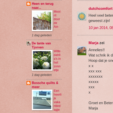
Heen en terug
naar...
dutchcomfort
Mooi
Heel veel bete
rit
door
geweest zijn!
de
Ain
10 jan 2014, 0
1 dag geleden
Marja
zei
De tante van
Tjorven
Annelies!!
Witte
Wat schrik ik d
dahli
a's in
Hoop dat je sne
het
x x
zonn
etje
xxx xxx
1 dag geleden
xxxxxxx
xxxxx
Bossche quilts &
xxx
meer
Een
x
heerli
jk
vaka
Groet en Bete
ntied
Marja
agje