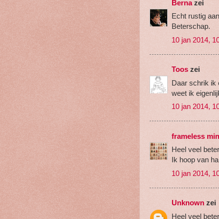
Berna
zei
Echt rustig aan
Beterschap.
10 jan 2014, 1
Toos
zei
Daar schrik ik
weet ik eigenli
10 jan 2014, 1
frameless mi
Heel veel bete
Ik hoop van har
10 jan 2014, 1
Unknown
zei
Heel veel bete