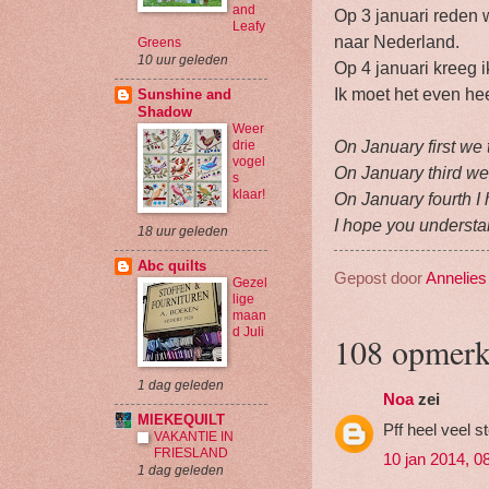
and
Op 3 januari reden w
Leafy
naar Nederland.
Greens
10 uur geleden
Op 4 januari kreeg ik
Ik moet het even hee
Sunshine and
Shadow
Weer
On January first we
drie
vogel
On January third we
s
klaar!
On January fourth I 
I hope you understan
18 uur geleden
Abc quilts
Gepost door
Annelies
Gezel
lige
maan
d Juli
108 opmerk
1 dag geleden
Noa
zei
MIEKEQUILT
Pff heel veel s
VAKANTIE IN
FRIESLAND
10 jan 2014, 0
1 dag geleden