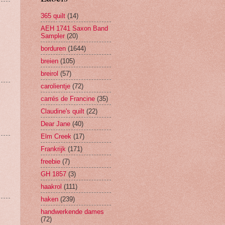
365 quilt
(14)
AEH 1741 Saxon Band
Sampler
(20)
borduren
(1644)
breien
(105)
breirol
(57)
carolientje
(72)
carrés de Francine
(35)
Claudine's quilt
(22)
Dear Jane
(40)
Elm Creek
(17)
Frankrijk
(171)
freebie
(7)
GH 1857
(3)
haakrol
(111)
haken
(239)
handwerkende dames
(72)