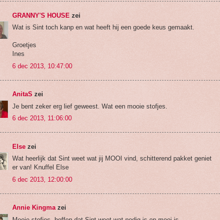
GRANNY'S HOUSE
zei
Wat is Sint toch kanp en wat heeft hij een goede keus gemaakt.
Groetjes
Ines
6 dec 2013, 10:47:00
AnitaS
zei
Je bent zeker erg lief geweest. Wat een mooie stofjes.
6 dec 2013, 11:06:00
Else
zei
Wat heerlijk dat Sint weet wat jij MOOI vind, schitterend pakket geniet
er van! Knuffel Else
6 dec 2013, 12:00:00
Annie Kingma
zei
Mooie stofjes, boffen dat Sint weet wat nodig is en mooi is