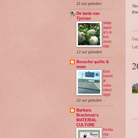
11 uur geleden
Yes
the
De tante van
Tjorven
Witte
dahli
a's in
het
Ge
zonn
etje
Lab
12 uur geleden
2
Bossche quilts &
meer
Een
heerli
jk
vaka
ntied
agje
22 uur geleden
Barbara
Brackman's
MATERIAL
CULTURE
Kentu
cky