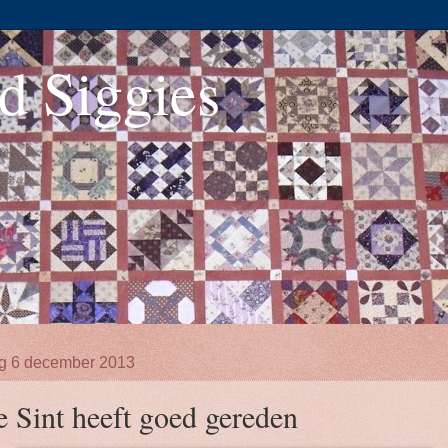
d Siggies
ag 6 december 2013
e Sint heeft goed gereden