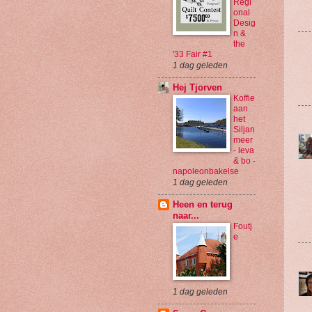
Regi
onal
Desig
n &
the
'33 Fair #1
1 dag geleden
Hej Tjorven
Koffie
aan
het
Siljan
meer
- leva
& bo -
napoleonbakelse
1 dag geleden
Heen en terug
naar...
Foutj
e
1 dag geleden