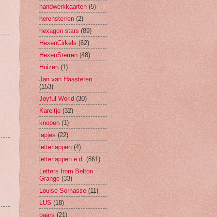
handwerkkaarten
(5)
herensterren
(2)
hexagon stars
(89)
HexenCirkels
(62)
HexenSterren
(48)
Huizen
(1)
Jan van Haasteren
(153)
Joyful World
(30)
Kareltje
(32)
knopen
(1)
lapjes
(22)
letterlappen
(4)
letterlappen e.d.
(861)
Letters from Belton
Grange
(33)
Louise Sornasse
(11)
LUS
(18)
paars
(21)