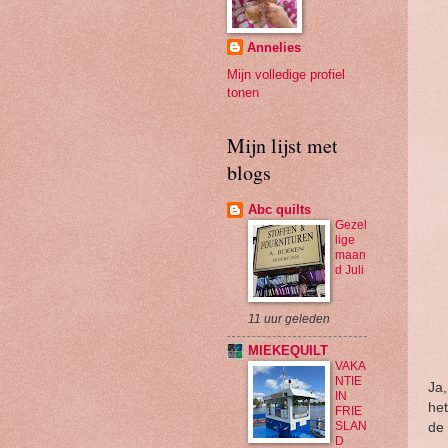
Annelies
Mijn volledige profiel
tonen
Mijn lijst met
blogs
Abc quilts
Gezel
lige
maan
d Juli
11 uur geleden
MIEKEQUILT
VAKA
NTIE
Ja,
IN
het
FRIE
SLAN
de 
D