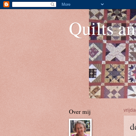
Quilts an
Over mij
vrijd
d