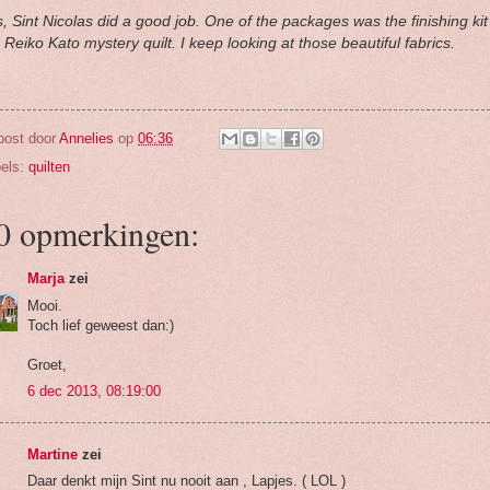
, Sint Nicolas did a good job. One of the packages was the finishing kit
 Reiko Kato mystery quilt. I keep looking at those beautiful fabrics.
post door
Annelies
op
06:36
els:
quilten
0 opmerkingen:
Marja
zei
Mooi.
Toch lief geweest dan:)
Groet,
6 dec 2013, 08:19:00
Martine
zei
Daar denkt mijn Sint nu nooit aan , Lapjes. ( LOL )