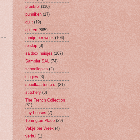
pronkrol
(110)
punniken
(17)
quilt
(19)
quilten
(865)
randje per week
(104)
reislap
(8)
saltbox huisjes
(107)
Sampler SAL
(74)
schoollapjes
(2)
siggies
(3)
speelkaarten e.d.
(21)
stitchery
(3)
The French Collection
(31)
tiny houses
(7)
Torrington Place
(29)
Vakje per Week
(4)
verhui
(1)